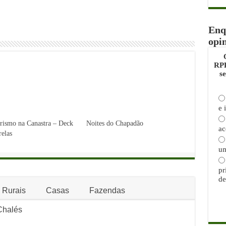
Enq
opi
RPP
s
e 
urismo na Canastra – Deck
Noites do Chapadão
ac
relas
um
pr
de
 Rurais
Casas
Fazendas
Chalés