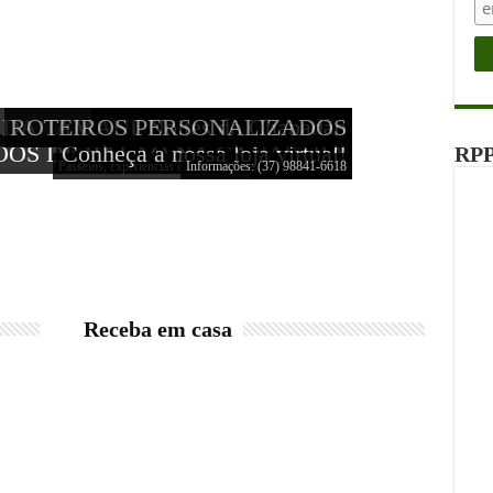
 DA TAMANDUÁ ECOTURISMO
ROTEIROS PERSONALIZADOS
Astroturismo na Canastra
Noites do Chapadão
OOS DE BALÃO NA CANASTRA
Conheça a nossa loja virtual!
Queijo, café e Cachoeiras
Comprar
RPP
Passeios, experiências e hospedagem: (37) 98841-6618
Informações: (37) 98841-6618
Deck das Estrelas
Saiba mais
Receba em casa