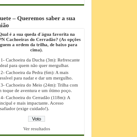
uete – Queremos saber a sua
nião
Qual é a sua queda d´água favorita na
N Cachoeiras do Cerradão? (As opções
eguem a ordem da trilha, de baixo para
cima).
1- Cachoeira da Ducha (3m): Refrescante
ideal para quem não quer mergulhar.
2- Cachoeira da Pedra (6m): A mais
essível para nadar e dar um mergulho.
3- Cachoeira do Meio (24m): Trilha com
 toque de aventura e um ótimo poço.
4- Cachoeira do Cerradão (118m): A
incipal e mais impactante. Acesso
safiador (exige cuidado!).
Ver resultados