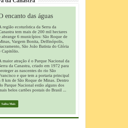
ra da Canastra
O encanto das águas
A região ecoturística da Serra da
Canastra tem mais de 200 mil hectares
e abrange 6 municípios: São Roque de
Minas, Vargem Bonita, Delfinópolis,
Sacramento, São João Batista do Glória
e Capitólio.
A maior atração é o Parque Nacional da
Serra da Canastra, criado em 1972 para
proteger as nascentes do rio São
Francisco e que tem a portaria principal
a 8 km de São Roque de Minas. Dentro
do Parque Nacional estão alguns dos
mais belos cartões postais do Brasil ...
Saiba Mais