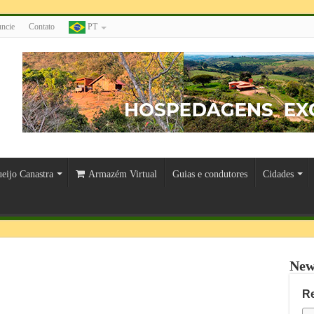
ncie
Contato
PT
eijo Canastra
Armazém Virtual
Guias e condutores
Cidades
New
R