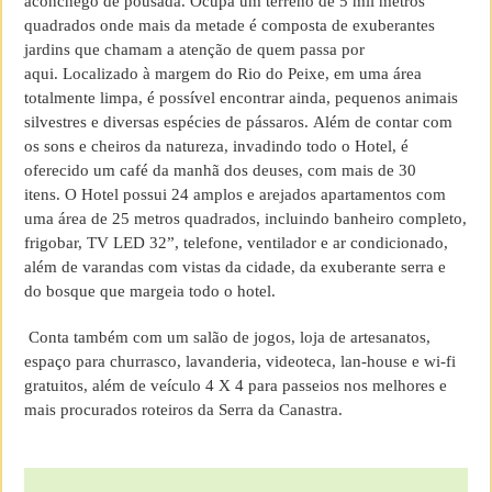
aconchego de pousada. Ocupa um terreno de 5 mil metros
quadrados onde mais da metade é composta de exuberantes
jardins que chamam a atenção de quem passa por
aqui. Localizado à margem do Rio do Peixe, em uma área
totalmente limpa, é possível encontrar ainda, pequenos animais
silvestres e diversas espécies de pássaros. Além de contar com
os sons e cheiros da natureza, invadindo todo o Hotel, é
oferecido um café da manhã dos deuses, com mais de 30
itens. O Hotel possui 24 amplos e arejados apartamentos com
uma área de 25 metros quadrados, incluindo banheiro completo,
frigobar, TV LED 32”, telefone, ventilador e ar condicionado,
além de varandas com vistas da cidade, da exuberante serra e
do bosque que margeia todo o hotel.
Conta também com um salão de jogos, loja de artesanatos,
espaço para churrasco, lavanderia, videoteca, lan-house e wi-fi
gratuitos, além de veículo 4 X 4 para passeios nos melhores e
mais procurados roteiros da Serra da Canastra.