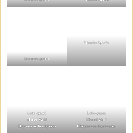
Primeira Queda
Primeira Queda
Lobo-guará
Lobo-guará
Maned Wolf
Maned Wolf
Chrysocyon brachyurus
Chrysocyon brachyurus