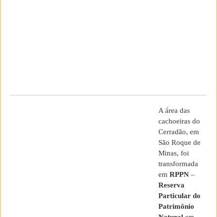
A área das
cachoeiras do
Cerradão, em
São Roque de
Minas, foi
transformada
em
RPPN
–
Reserva
Particular do
Patrimônio