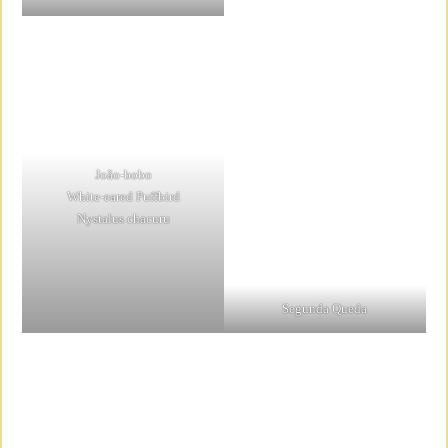
João-bobo
White-eared Puffbird
Nystalus chacuru
Segunda Queda