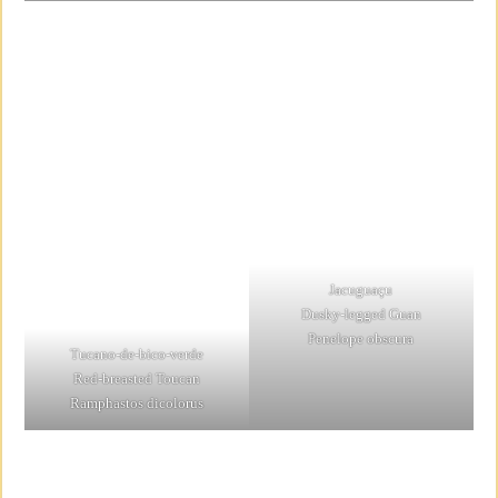
Jacuguaçu
Dusky-legged Guan
Penelope obscura
Tucano-de-bico-verde
Red-breasted Toucan
Ramphastos dicolorus