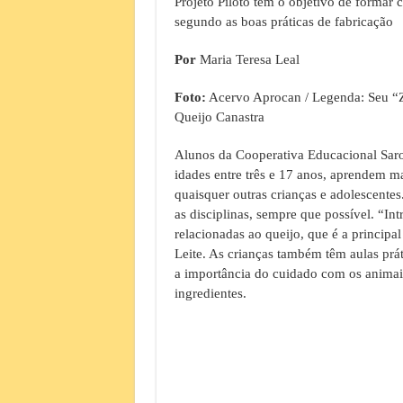
Projeto Piloto tem o objetivo de formar c
segundo as boas práticas de fabricação
Por
Maria Teresa Leal
Foto:
Acervo Aprocan / Legenda: Seu “Z
Queijo Canastra
Alunos da Cooperativa Educacional Saro
idades entre três e 17 anos, aprendem ma
quaisquer outras crianças e adolescente
as disciplinas, sempre que possível. “I
relacionadas ao queijo, que é a principal
Leite. As crianças também têm aulas prá
a importância do cuidado com os animais
ingredientes.