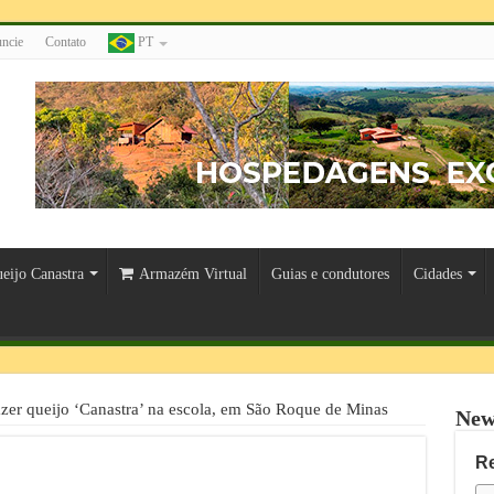
ncie
Contato
PT
eijo Canastra
Armazém Virtual
Guias e condutores
Cidades
zer queijo ‘Canastra’ na escola, em São Roque de Minas
New
R