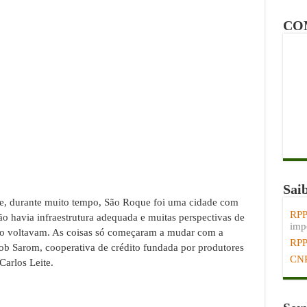
CO
Sai
que, durante muito tempo, São Roque foi uma cidade com
RPP
 havia infraestrutura adequada e muitas perspectivas de
impo
não voltavam. As coisas só começaram a mudar com a
RP
ob Sarom, cooperativa de crédito fundada por produtores
CN
 Carlos Leite.