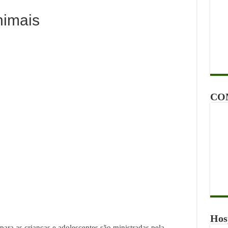
nimais
CO
Hos
para as crianças e adolescentes são ministradas pela