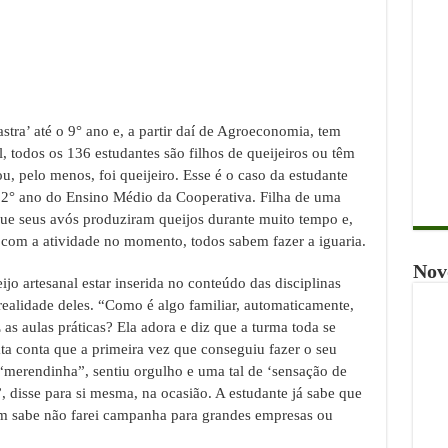
stra’ até o 9° ano e, a partir daí de Agroeconomia, tem
l, todos os 136 estudantes são filhos de queijeiros ou têm
, pelo menos, foi queijeiro. Esse é o caso da estudante
o 2° ano do Ensino Médio da Cooperativa. Filha de uma
que seus avós produziram queijos durante muito tempo e,
r com a atividade no momento, todos sabem fazer a iguaria.
Nov
jo artesanal estar inserida no conteúdo das disciplinas
realidade deles. “Como é algo familiar, automaticamente,
s aulas práticas? Ela adora e diz que a turma toda se
a conta que a primeira vez que conseguiu fazer o seu
“merendinha”, sentiu orgulho e uma tal de ‘sensação de
 disse para si mesma, na ocasião. A estudante já sabe que
uem sabe não farei campanha para grandes empresas ou
.