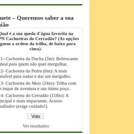
uete – Queremos saber a sua
nião
Qual é a sua queda d´água favorita na
N Cachoeiras do Cerradão? (As opções
eguem a ordem da trilha, de baixo para
cima).
1- Cachoeira da Ducha (3m): Refrescante
ideal para quem não quer mergulhar.
2- Cachoeira da Pedra (6m): A mais
essível para nadar e dar um mergulho.
3- Cachoeira do Meio (24m): Trilha com
 toque de aventura e um ótimo poço.
4- Cachoeira do Cerradão (118m): A
incipal e mais impactante. Acesso
safiador (exige cuidado!).
Ver resultados