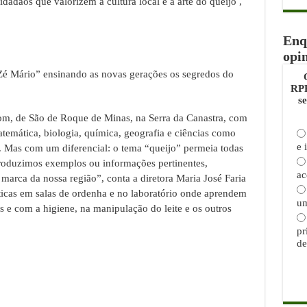
idadãos que valorizem a cultura local e a arte do queijo ,
Enq
opi
é Mário” ensinando as novas gerações os segredos do
RPP
s
m, de São de Roque de Minas, na Serra da Canastra, com
temática, biologia, química, geografia e ciências como
e 
s. Mas com um diferencial: o tema “queijo” permeia todas
ntroduzimos exemplos ou informações pertinentes,
ac
 marca da nossa região”, conta a diretora Maria José Faria
ticas em salas de ordenha e no laboratório onde aprendem
um
 e com a higiene, na manipulação do leite e os outros
pr
de