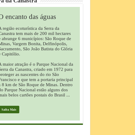
ra da Canastra
O encanto das águas
A região ecoturística da Serra da
Canastra tem mais de 200 mil hectares
e abrange 6 municípios: São Roque de
Minas, Vargem Bonita, Delfinópolis,
Sacramento, São João Batista do Glória
e Capitólio.
A maior atração é o Parque Nacional da
Serra da Canastra, criado em 1972 para
proteger as nascentes do rio São
Francisco e que tem a portaria principal
a 8 km de São Roque de Minas. Dentro
do Parque Nacional estão alguns dos
mais belos cartões postais do Brasil ...
Saiba Mais