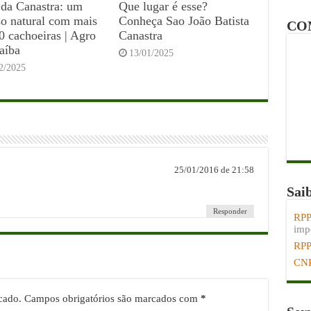
 da Canastra: um
Que lugar é esse?
so natural com mais
Conheça Sao João Batista
CO
0 cachoeiras | Agro
Canastra
aíba
13/01/2025
2/2025
25/01/2016 de 21:58
Sai
Responder
RPP
impo
RP
CN
cado.
Campos obrigatórios são marcados com
*