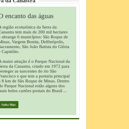
ra da Canastra
O encanto das águas
A região ecoturística da Serra da
Canastra tem mais de 200 mil hectares
e abrange 6 municípios: São Roque de
Minas, Vargem Bonita, Delfinópolis,
Sacramento, São João Batista do Glória
e Capitólio.
A maior atração é o Parque Nacional da
Serra da Canastra, criado em 1972 para
proteger as nascentes do rio São
Francisco e que tem a portaria principal
a 8 km de São Roque de Minas. Dentro
do Parque Nacional estão alguns dos
mais belos cartões postais do Brasil ...
Saiba Mais