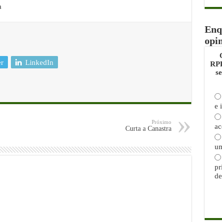
a
Enq
opi
er
LinkedIn
RPP
s
e 
Próximo
ac
Curta a Canastra
um
pr
de