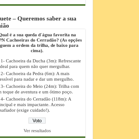
uete – Queremos saber a sua
nião
Qual é a sua queda d´água favorita na
N Cachoeiras do Cerradão? (As opções
eguem a ordem da trilha, de baixo para
cima).
1- Cachoeira da Ducha (3m): Refrescante
ideal para quem não quer mergulhar.
2- Cachoeira da Pedra (6m): A mais
essível para nadar e dar um mergulho.
3- Cachoeira do Meio (24m): Trilha com
 toque de aventura e um ótimo poço.
4- Cachoeira do Cerradão (118m): A
incipal e mais impactante. Acesso
safiador (exige cuidado!).
Ver resultados