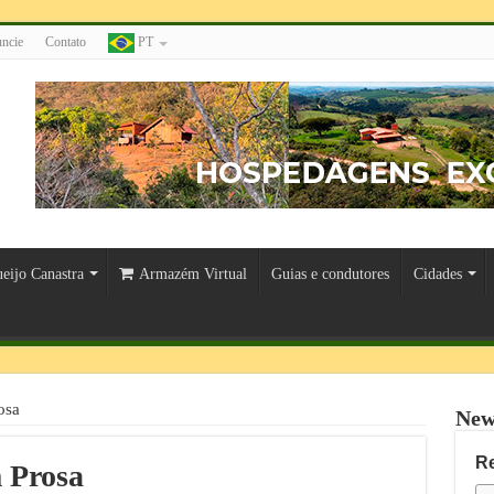
ncie
Contato
PT
eijo Canastra
Armazém Virtual
Guias e condutores
Cidades
osa
New
R
 Prosa