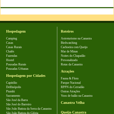
Hospedagem
Roteiros
Camping
Astroturismo na Canastra
Casas
Birdwatching
Casas Rurais
Cachoeira com Queijo
Chalés
Mar de Minas
Fazendas
Noites do Chapadão
Hostel
Personalizado
Pousadas Rurais
Rotas da Canastra
Pousadas Urbanas
Atrações
Hospedagem por Cidades
Fauna & Flora
Capitólio
Parque Nacional
Delfinópolis
RPPN do Cerradão
Piumhi
Outras Atrações
Sacramento
Voos de balão na Canastra
São José da Barra
Canastra Velha
São José do Barreiro
São João Batista da Serra da Canastra
Queijo Canastra
São João Batista do Glória