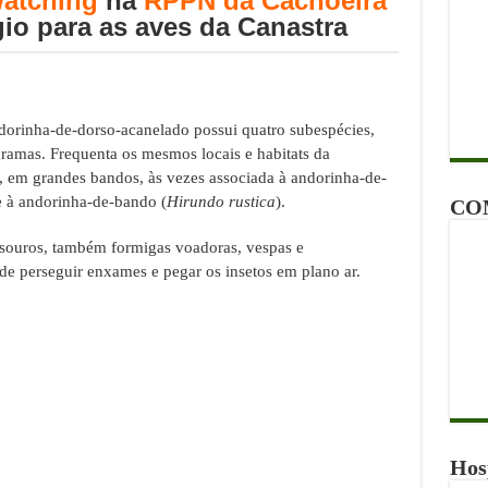
watching
na
RPPN da Cachoeira
gio para as aves da Canastra
ndorinha-de-dorso-acanelado possui quatro subespécies,
ramas. Frequenta os mesmos locais e habitats da
, em grandes bandos, às vezes associada à andorinha-de-
e à andorinha-de-bando (
Hirundo rustica
).
CO
esouros, também formigas voadoras, vespas e
de perseguir enxames e pegar os insetos em plano ar.
Hos