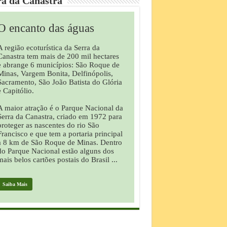
ra da Canastra
O encanto das águas
A região ecoturística da Serra da
Canastra tem mais de 200 mil hectares
e abrange 6 municípios: São Roque de
Minas, Vargem Bonita, Delfinópolis,
Sacramento, São João Batista do Glória
e Capitólio.
A maior atração é o Parque Nacional da
Serra da Canastra, criado em 1972 para
proteger as nascentes do rio São
Francisco e que tem a portaria principal
a 8 km de São Roque de Minas. Dentro
do Parque Nacional estão alguns dos
mais belos cartões postais do Brasil ...
Saiba Mais