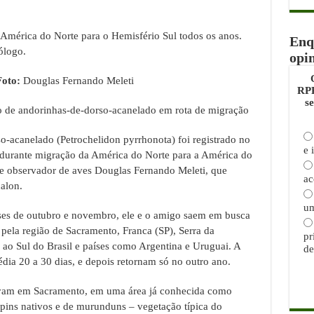
 América do Norte para o Hemisfério Sul todos os anos.
Enq
ólogo.
opi
Foto:
Douglas Fernando Meleti
RPP
s
 de andorinhas-de-dorso-acanelado em rota de migração
-acanelado (Petrochelidon pyrrhonota) foi registrado no
e 
durante migração da América do Norte para a América do
sta e observador de aves Douglas Fernando Meleti, que
ac
alon.
um
ses de outubro e novembro, ele e o amigo saem em busca
pela região de Sacramento, Franca (SP), Serra da
pr
 ao Sul do Brasil e países como Argentina e Uruguai. A
de
ia 20 a 30 dias, e depois retornam só no outro ano.
tavam em Sacramento, em uma área já conhecida como
ins nativos e de murunduns – vegetação típica do