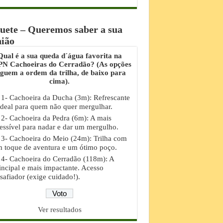
uete – Queremos saber a sua
nião
Qual é a sua queda d´água favorita na
N Cachoeiras do Cerradão? (As opções
eguem a ordem da trilha, de baixo para
cima).
1- Cachoeira da Ducha (3m): Refrescante
ideal para quem não quer mergulhar.
2- Cachoeira da Pedra (6m): A mais
essível para nadar e dar um mergulho.
3- Cachoeira do Meio (24m): Trilha com
 toque de aventura e um ótimo poço.
4- Cachoeira do Cerradão (118m): A
incipal e mais impactante. Acesso
safiador (exige cuidado!).
Ver resultados