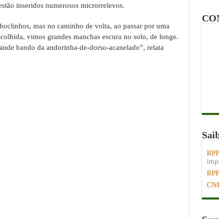
estão inseridos numerosos microrrelevos.
CO
aboclinhos, mas no caminho de volta, ao passar por uma
colhida, vimos grandes manchas escura no solo, de longe.
ande bando da andorinha-de-dorso-acanelado”, relata
Sai
RPP
impo
RP
CN