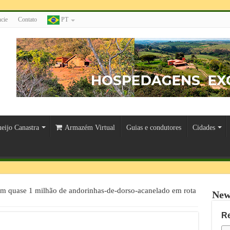
cie
Contato
PT
eijo Canastra
Armazém Virtual
Guias e condutores
Cidades
m quase 1 milhão de andorinhas-de-dorso-acanelado em rota
New
R