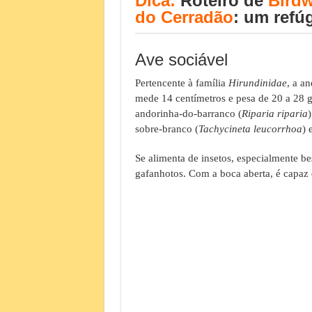
Dica:
Roteiro de
Bird
do Cerradão
: um refú
Ave sociável
Pertencente à família
Hirundinidae
, a a
mede 14 centímetros e pesa de 20 a 28 g
andorinha-do-barranco (
Riparia riparia
)
sobre-branco (
Tachycineta leucorrhoa
) 
Se alimenta de insetos, especialmente b
gafanhotos. Com a boca aberta, é capaz 