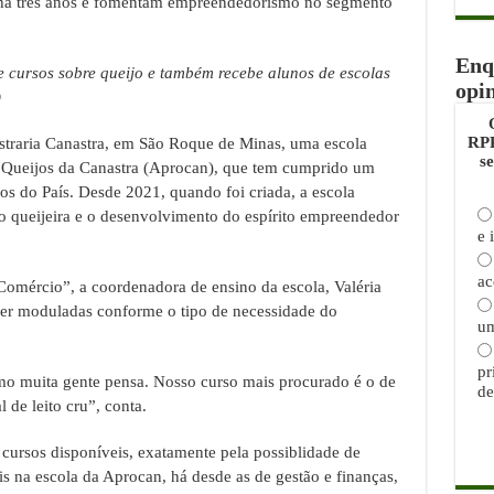
 há três anos e fomentam empreendedorismo no segmento
Enq
e cursos sobre queijo e também recebe alunos de escolas
opi
)
RPP
straria Canastra, em São Roque de Minas, uma escola
s
e Queijos da Canastra (Aprocan), que tem cumprido um
ros do País. Desde 2021, quando foi criada, a escola
 queijeira e o desenvolvimento do espírito empreendedor
e 
ac
 Comércio”, a coordenadora de ensino da escola, Valéria
ser moduladas conforme o tipo de necessidade do
um
pr
o muita gente pensa. Nosso curso mais procurado é o de
de
 de leito cru”, conta.
cursos disponíveis, exatamente pela possiblidade de
s na escola da Aprocan, há desde as de gestão e finanças,