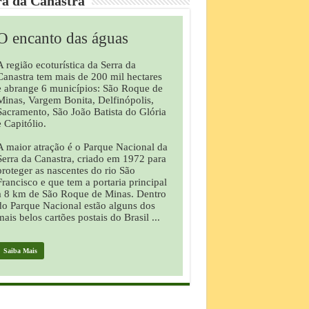
ra da Canastra
O encanto das águas
A região ecoturística da Serra da
Canastra tem mais de 200 mil hectares
e abrange 6 municípios: São Roque de
Minas, Vargem Bonita, Delfinópolis,
Sacramento, São João Batista do Glória
e Capitólio.
A maior atração é o Parque Nacional da
Serra da Canastra, criado em 1972 para
proteger as nascentes do rio São
Francisco e que tem a portaria principal
a 8 km de São Roque de Minas. Dentro
do Parque Nacional estão alguns dos
mais belos cartões postais do Brasil ...
Saiba Mais