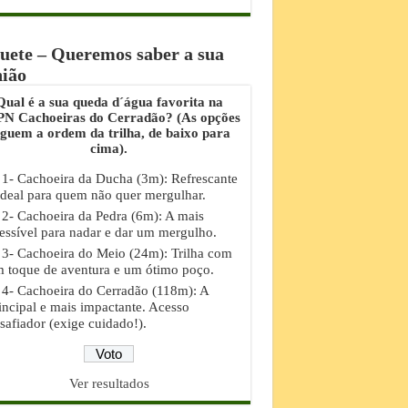
uete – Queremos saber a sua
nião
Qual é a sua queda d´água favorita na
N Cachoeiras do Cerradão? (As opções
eguem a ordem da trilha, de baixo para
cima).
1- Cachoeira da Ducha (3m): Refrescante
ideal para quem não quer mergulhar.
2- Cachoeira da Pedra (6m): A mais
essível para nadar e dar um mergulho.
3- Cachoeira do Meio (24m): Trilha com
 toque de aventura e um ótimo poço.
4- Cachoeira do Cerradão (118m): A
incipal e mais impactante. Acesso
safiador (exige cuidado!).
Ver resultados