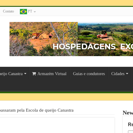
Contato
PT
eijo Canastra
Armazém Virtual
Guias e condutores
Cidades
passaram pela Escola de queijo Canastra
New
R