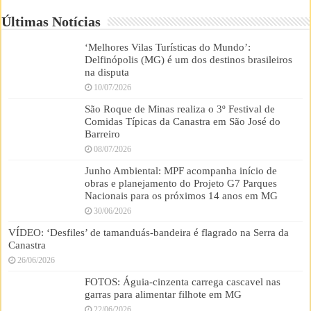
Últimas Notícias
‘Melhores Vilas Turísticas do Mundo’:
Delfinópolis (MG) é um dos destinos brasileiros
na disputa
10/07/2026
São Roque de Minas realiza o 3º Festival de
Comidas Típicas da Canastra em São José do
Barreiro
08/07/2026
Junho Ambiental: MPF acompanha início de
obras e planejamento do Projeto G7 Parques
Nacionais para os próximos 14 anos em MG
30/06/2026
VÍDEO: ‘Desfiles’ de tamanduás-bandeira é flagrado na Serra da
Canastra
26/06/2026
FOTOS: Águia-cinzenta carrega cascavel nas
garras para alimentar filhote em MG
22/06/2026