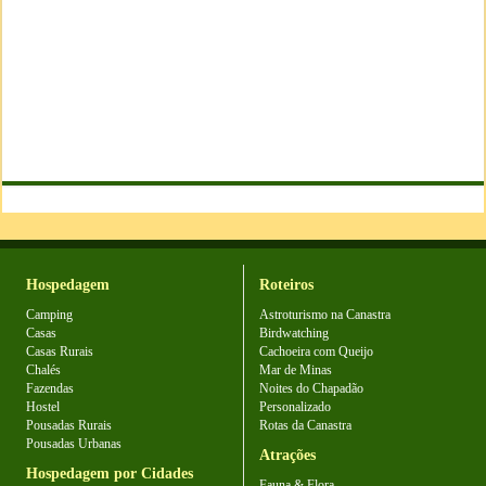
Hospedagem
Roteiros
Camping
Astroturismo na Canastra
Casas
Birdwatching
Casas Rurais
Cachoeira com Queijo
Chalés
Mar de Minas
Fazendas
Noites do Chapadão
Hostel
Personalizado
Pousadas Rurais
Rotas da Canastra
Pousadas Urbanas
Atrações
Hospedagem por Cidades
Fauna & Flora