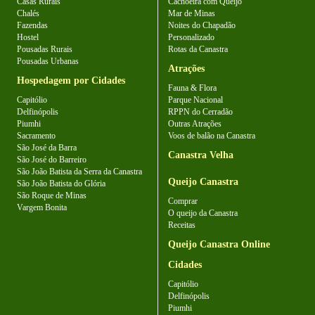
Casas Rurais
Cachoeira com Queijo
Chalés
Mar de Minas
Fazendas
Noites do Chapadão
Hostel
Personalizado
Pousadas Rurais
Rotas da Canastra
Pousadas Urbanas
Atrações
Hospedagem por Cidades
Fauna & Flora
Capitólio
Parque Nacional
Delfinópolis
RPPN do Cerradão
Piumhi
Outras Atrações
Sacramento
Voos de balão na Canastra
São José da Barra
Canastra Velha
São José do Barreiro
São João Batista da Serra da Canastra
Queijo Canastra
São João Batista do Glória
São Roque de Minas
Comprar
Vargem Bonita
O queijo da Canastra
Receitas
Queijo Canastra Online
Cidades
Capitólio
Delfinópolis
Piumhi