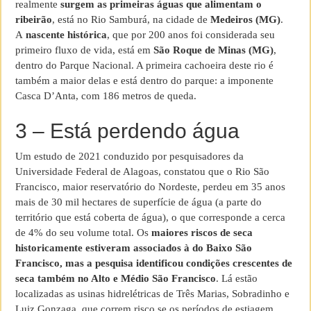
realmente
surgem as primeiras águas que alimentam o
ribeirão
, está no Rio Samburá, na cidade de
Medeiros (MG)
.
A
nascente histórica
, que por 200 anos foi considerada seu
primeiro fluxo de vida, está em
São Roque de Minas (MG)
,
dentro do Parque Nacional. A primeira cachoeira deste rio é
também a maior delas e está dentro do parque: a imponente
Casca D’Anta, com 186 metros de queda.
3 – Está perdendo água
Um estudo de 2021 conduzido por pesquisadores da
Universidade Federal de Alagoas, constatou que o Rio São
Francisco, maior reservatório do Nordeste, perdeu em 35 anos
mais de 30 mil hectares de superfície de água (a parte do
território que está coberta de água), o que corresponde a cerca
de 4% do seu volume total. Os
maiores riscos de seca
historicamente estiveram associados à do Baixo São
Francisco, mas a pesquisa identificou condições crescentes de
seca também no Alto e Médio São Francisco
. Lá estão
localizadas as usinas hidrelétricas de Três Marias, Sobradinho e
Luiz Gonzaga, que correm risco se os períodos de estiagem