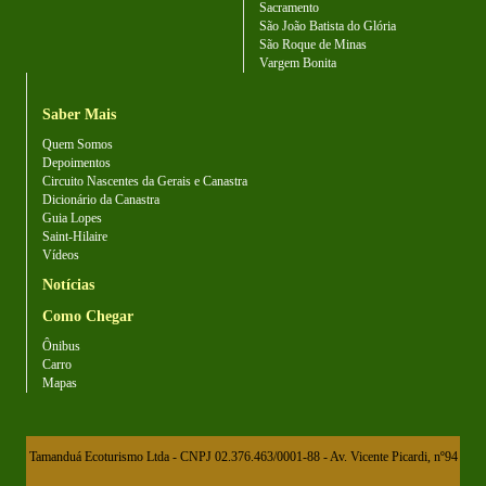
Sacramento
São João Batista do Glória
São Roque de Minas
Vargem Bonita
Saber Mais
Quem Somos
Depoimentos
Circuito Nascentes da Gerais e Canastra
Dicionário da Canastra
Guia Lopes
Saint-Hilaire
Vídeos
Notícias
Como Chegar
Ônibus
Carro
Mapas
Tamanduá Ecoturismo Ltda - CNPJ 02.376.463/0001-88 - Av. Vicente Picardi, nº94