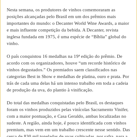
Nesta semana, os produtores de vinhos comemoraram as
posições alcançadas pelo Brasil em um dos prêmios mais
importantes do mundo: o Decanter World Wine Awards, a maior
e mais influente competição da bebida. A Decanter, revista
inglesa fundada em 1975, é uma espécie de “Bíblia” global do
vinho.
O país conquistou 16 medalhas na 19ª edição do prêmio. De
acordo com os organizadores, houve “um recorde histórico de
vinhos degustados.” Os premiados saem classificados nas
categorias Best in Show e medalhas de platina, ouro e prata. Por
trás de cada uma delas há um intenso trabalho em toda a cadeia
de produção da uva, do plantio à vinificação.
Do total das medalhas conquistadas pelo Brasil, os destaques
foram os vinhos produzidos pelas vinícolas Sacramento Vinifer,
com a maior pontuação, e Casa Geraldo, ambas localizadas no
sudeste. A região, ainda hoje, é pouco identificada com vinhos
premium, mas vem em um trabalho crescente nesse sentido. Das
cerca de 830 mil toneladas de uvas cultivadas, por safra, para a