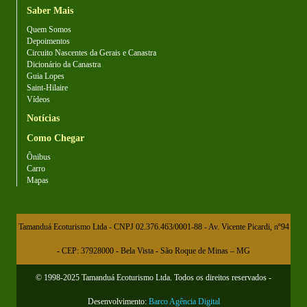
Saber Mais
Quem Somos
Depoimentos
Circuito Nascentes da Gerais e Canastra
Dicionário da Canastra
Guia Lopes
Saint-Hilaire
Vídeos
Notícias
Como Chegar
Ônibus
Carro
Mapas
Tamanduá Ecoturismo Ltda - CNPJ 02.376.463/0001-88 - Av. Vicente Picardi, nº94
- CEP: 37928000 - Bela Vista - São Roque de Minas – MG
© 1998-2025 Tamanduá Ecoturismo Ltda. Todos os direitos reservados -
Desenvolvimento:
Barco Agência Digital