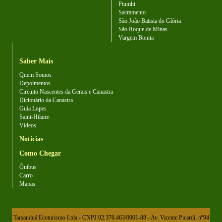
Piumhi
Sacramento
São João Batista do Glória
São Roque de Minas
Vargem Bonita
Saber Mais
Quem Somos
Depoimentos
Circuito Nascentes da Gerais e Canastra
Dicionário da Canastra
Guia Lopes
Saint-Hilaire
Vídeos
Notícias
Como Chegar
Ônibus
Carro
Mapas
Tamanduá Ecoturismo Ltda - CNPJ 02.376.463/0001-88 - Av. Vicente Picardi, nº94