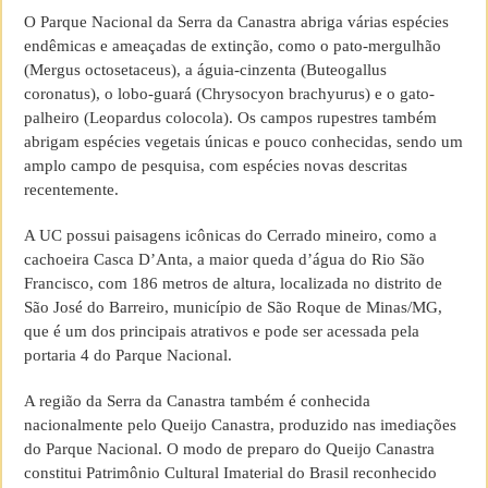
O Parque Nacional da Serra da Canastra abriga várias espécies
endêmicas e ameaçadas de extinção, como o pato-mergulhão
(Mergus octosetaceus), a águia-cinzenta (Buteogallus
coronatus), o lobo-guará (Chrysocyon brachyurus) e o gato-
palheiro (Leopardus colocola). Os campos rupestres também
abrigam espécies vegetais únicas e pouco conhecidas, sendo um
amplo campo de pesquisa, com espécies novas descritas
recentemente.
A UC possui paisagens icônicas do Cerrado mineiro, como a
cachoeira Casca D’Anta, a maior queda d’água do Rio São
Francisco, com 186 metros de altura, localizada no distrito de
São José do Barreiro, município de São Roque de Minas/MG,
que é um dos principais atrativos e pode ser acessada pela
portaria 4 do Parque Nacional.
A região da Serra da Canastra também é conhecida
nacionalmente pelo Queijo Canastra, produzido nas imediações
do Parque Nacional. O modo de preparo do Queijo Canastra
constitui Patrimônio Cultural Imaterial do Brasil reconhecido