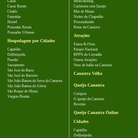
Casas
Birdwatching
Casas Rurais
Cachoeira com Queijo
Chalés
Mar de Minas
Fazendas
Noites do Chapadão
Hostel
Personalizado
Pousadas Rurais
Rotas da Canastra
Pousadas Urbanas
Atrações
Hospedagem por Cidades
Fauna & Flora
Capitólio
Parque Nacional
Delfinópolis
RPPN do Cerradão
Piumhi
Outras Atrações
Sacramento
Voos de balão na Canastra
São José da Barra
Canastra Velha
São José do Barreiro
São João Batista da Serra da Canastra
Queijo Canastra
São João Batista do Glória
São Roque de Minas
Comprar
Vargem Bonita
O queijo da Canastra
Receitas
Queijo Canastra Online
Cidades
Capitólio
Delfinópolis