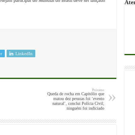
sejam participar do Mundial do Brasil deve ser lançado
Ate
er
LinkedIn
Próximo
Queda de rocha em Capitólio que
matou dez pessoas foi ‘evento
natural’, conclui Polícia Civil;
ninguém foi indiciado