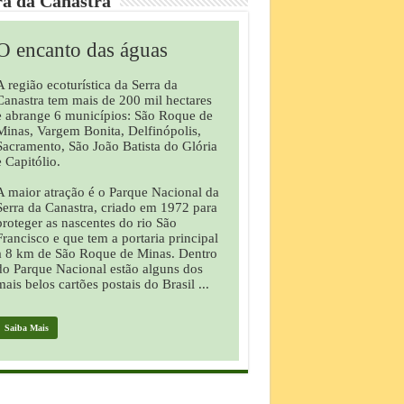
ra da Canastra
O encanto das águas
A região ecoturística da Serra da
Canastra tem mais de 200 mil hectares
e abrange 6 municípios: São Roque de
Minas, Vargem Bonita, Delfinópolis,
Sacramento, São João Batista do Glória
e Capitólio.
A maior atração é o Parque Nacional da
Serra da Canastra, criado em 1972 para
proteger as nascentes do rio São
Francisco e que tem a portaria principal
a 8 km de São Roque de Minas. Dentro
do Parque Nacional estão alguns dos
mais belos cartões postais do Brasil ...
Saiba Mais