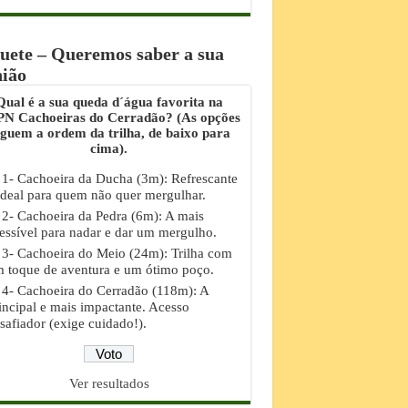
uete – Queremos saber a sua
nião
Qual é a sua queda d´água favorita na
N Cachoeiras do Cerradão? (As opções
eguem a ordem da trilha, de baixo para
cima).
1- Cachoeira da Ducha (3m): Refrescante
ideal para quem não quer mergulhar.
2- Cachoeira da Pedra (6m): A mais
essível para nadar e dar um mergulho.
3- Cachoeira do Meio (24m): Trilha com
 toque de aventura e um ótimo poço.
4- Cachoeira do Cerradão (118m): A
incipal e mais impactante. Acesso
safiador (exige cuidado!).
Ver resultados