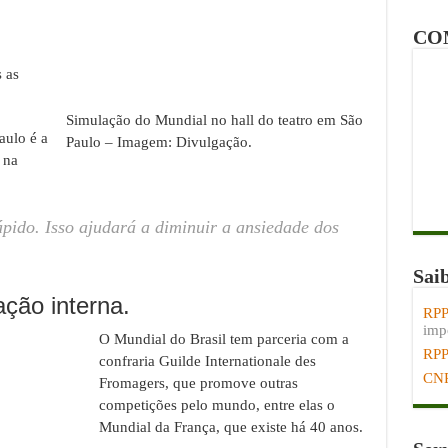
CO
 as
Simulação do Mundial no hall do teatro em São
aulo é a
Paulo – Imagem: Divulgação.
 na
ápido. Isso ajudará a diminuir a ansiedade dos
Sai
ação interna.
RPP
impo
O Mundial do Brasil tem parceria com a
RP
confraria Guilde Internationale des
CN
Fromagers, que promove outras
competições pelo mundo, entre elas o
Mundial da França, que existe há 40 anos.