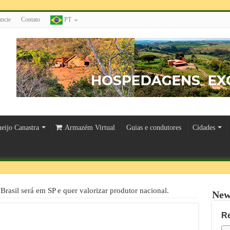
ncie
Contato
PT
eijo Canastra
Armazém Virtual
Guias e condutores
Cidades
rasil será em SP e quer valorizar produtor nacional.
New
R