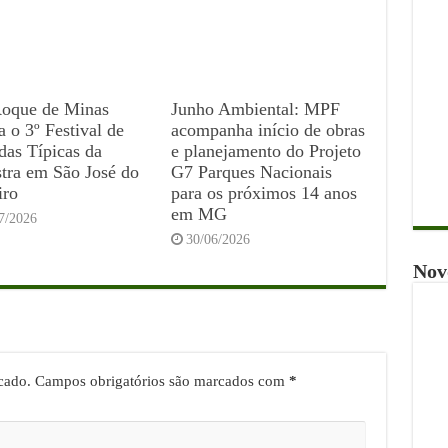
Roque de Minas
Junho Ambiental: MPF
a o 3º Festival de
acompanha início de obras
as Típicas da
e planejamento do Projeto
tra em São José do
G7 Parques Nacionais
iro
para os próximos 14 anos
em MG
7/2026
30/06/2026
Nov
cado.
Campos obrigatórios são marcados com
*