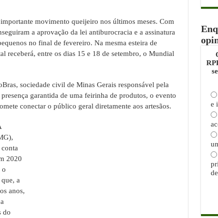
 importante movimento queijeiro nos últimos meses. Com
Enq
seguiram a aprovação da lei antiburocracia e a assinatura
opi
equenos no final de fevereiro. Na mesma esteira de
tal receberá, entre os dias 15 e 18 de setembro, o Mundial
RPP
s
Bras, sociedade civil de Minas Gerais responsável pela
 presença garantida de uma feirinha de produtos, o evento
e 
omete conectar o público geral diretamente aos artesãos.
ac
A
MG),
um
 conta
em 2020
pr
 o
de
 que, a
 os anos,
 a
s do