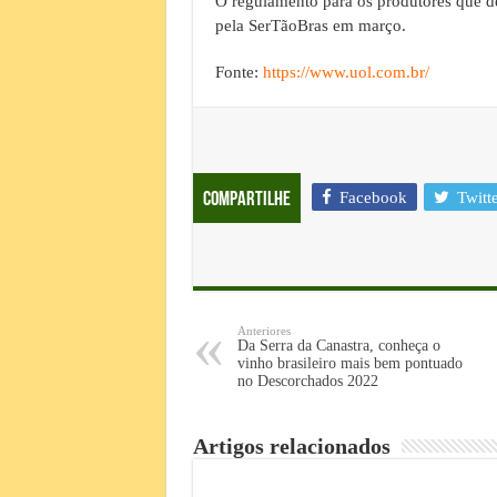
O regulamento para os produtores que de
pela SerTãoBras em março.
Fonte:
https://www.uol.com.br/
Facebook
Twitt
Compartilhe
Anteriores
Da Serra da Canastra, conheça o
vinho brasileiro mais bem pontuado
no Descorchados 2022
Artigos relacionados