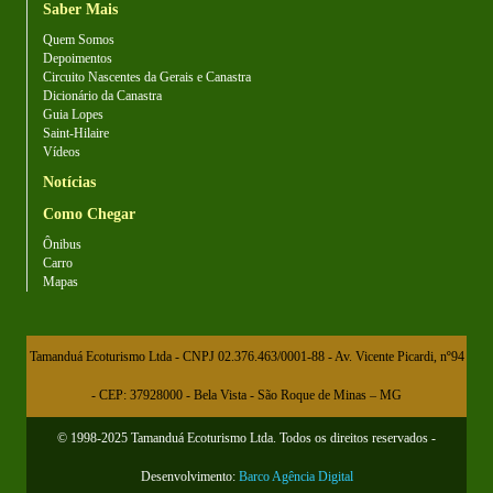
Saber Mais
Quem Somos
Depoimentos
Circuito Nascentes da Gerais e Canastra
Dicionário da Canastra
Guia Lopes
Saint-Hilaire
Vídeos
Notícias
Como Chegar
Ônibus
Carro
Mapas
Tamanduá Ecoturismo Ltda - CNPJ 02.376.463/0001-88 - Av. Vicente Picardi, nº94
- CEP: 37928000 - Bela Vista - São Roque de Minas – MG
© 1998-2025 Tamanduá Ecoturismo Ltda. Todos os direitos reservados -
Desenvolvimento:
Barco Agência Digital