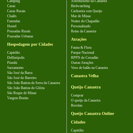
Camping
Astroturismo na Canastra
Casas
Birdwatching
Casas Rurais
Cachoeira com Queijo
Chalés
Mar de Minas
Fazendas
Noites do Chapadão
Hostel
Personalizado
Pousadas Rurais
Rotas da Canastra
Pousadas Urbanas
Atrações
Hospedagem por Cidades
Fauna & Flora
Capitólio
Parque Nacional
Delfinópolis
RPPN do Cerradão
Piumhi
Outras Atrações
Sacramento
Voos de balão na Canastra
São José da Barra
Canastra Velha
São José do Barreiro
São João Batista da Serra da Canastra
Queijo Canastra
São João Batista do Glória
São Roque de Minas
Comprar
Vargem Bonita
O queijo da Canastra
Receitas
Queijo Canastra Online
Cidades
Capitólio