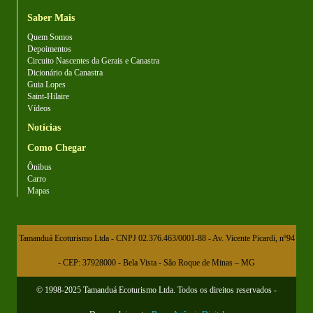
Saber Mais
Quem Somos
Depoimentos
Circuito Nascentes da Gerais e Canastra
Dicionário da Canastra
Guia Lopes
Saint-Hilaire
Vídeos
Notícias
Como Chegar
Ônibus
Carro
Mapas
Tamanduá Ecoturismo Ltda - CNPJ 02.376.463/0001-88 - Av. Vicente Picardi, nº94
- CEP: 37928000 - Bela Vista - São Roque de Minas – MG
© 1998-2025 Tamanduá Ecoturismo Ltda. Todos os direitos reservados -