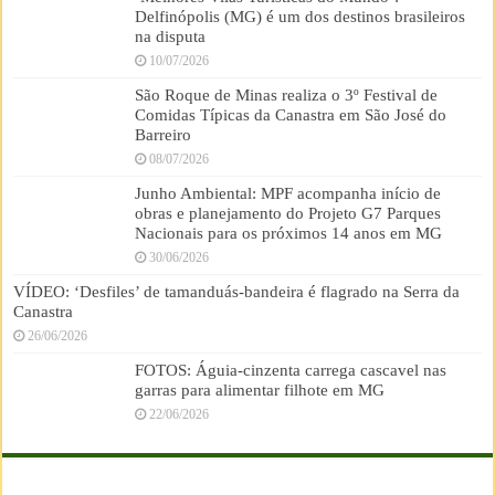
Delfinópolis (MG) é um dos destinos brasileiros
na disputa
10/07/2026
São Roque de Minas realiza o 3º Festival de
Comidas Típicas da Canastra em São José do
Barreiro
08/07/2026
Junho Ambiental: MPF acompanha início de
obras e planejamento do Projeto G7 Parques
Nacionais para os próximos 14 anos em MG
30/06/2026
VÍDEO: ‘Desfiles’ de tamanduás-bandeira é flagrado na Serra da
Canastra
26/06/2026
FOTOS: Águia-cinzenta carrega cascavel nas
garras para alimentar filhote em MG
22/06/2026